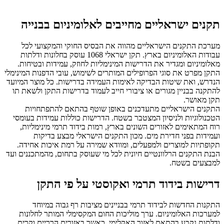
תקנים ישראליים מחייבים לאלומיניום בבנייה
מערכת התקנים הישראליים מהווה את הבסיס החוקי והמקצועי לכל
עבודות האלומיניום בארץ. תקן ישראלי 1068 עוסק בחלונות ודלתות
מאלומיניום ומגדיר את הדרישות המינימליות לחוזק, עמידות ובטיחות.
התקן מפרט את סוגי הפרופילים המותרים לשימוש, עובי הדפנות המינימלי
הנדרש, ואת שיטות הבדיקה לאימות העמידה בדרישות. כל מוצר המיועד
להתקנה בבניין מגורים או ציבורי חייב לעמוד בדרישות התקן ולשאת תו
תקן מאושר.
התקנים הישראליים מתעדכנים באופן שוטף בהתאם להתפתחויות
הטכנולוגיות ולניסיון המצטבר בשטח. הדרישות כוללות עמידות בעומסי
רוח המתאימים לאזורים השונים בארץ, רמות בידוד תרמי מינימליות,
ועמידות בפני חדירת מים. מכון התקנים הישראלי מבצע בדיקות
תקופתיות למוצרים ולמפעלים, ומוודא שמירה על רמת איכות אחידה.
הבנת התקנים הרלוונטיים חיונית לכל מי שעוסק בתחום, מהמתכננים ועד
למבצעים בשטח.
דרישות בידוד תרמי ואקוסטי על פי התקן
התקנות החדשות לבידוד תרמי בבניינים מציבות רף גבוה במיוחד
למערכות האלומיניום. ערך מוליכות החום המקסימלי המותר לחלונות
ודלתות נקבע בהתאם לאזור האקלימי, כאשר באזורים הרריים וקרים