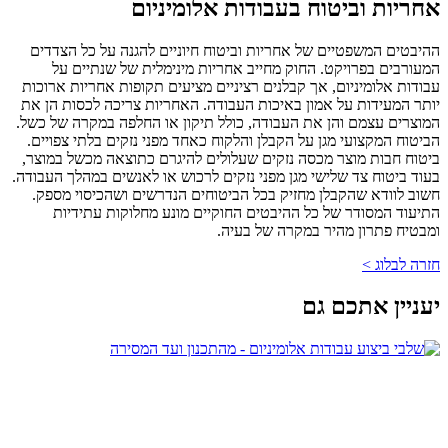
אחריות וביטוח בעבודות אלומיניום
ההיבטים המשפטיים של אחריות וביטוח חיוניים להגנה על כל הצדדים
המעורבים בפרויקט. החוק מחייב אחריות מינימלית של שנתיים על
עבודות אלומיניום, אך קבלנים רציניים מציעים תקופות אחריות ארוכות
יותר המעידות על אמון באיכות העבודה. האחריות צריכה לכסות הן את
המוצרים עצמם והן את העבודה, כולל תיקון או החלפה במקרה של כשל.
הביטוח המקצועי מגן על הקבלן והלקוח כאחד מפני נזקים בלתי צפויים.
ביטוח חבות מוצר מכסה נזקים שעלולים להיגרם כתוצאה מכשל במוצר,
בעוד ביטוח צד שלישי מגן מפני נזקים לרכוש או לאנשים במהלך העבודה.
חשוב לוודא שהקבלן מחזיק בכל הביטוחים הנדרשים ושהכיסוי מספק.
התיעוד המסודר של כל ההיבטים החוקיים מונע מחלוקות עתידיות
ומבטיח פתרון מהיר במקרה של בעיה.
חזרה לבלוג >
יעניין אתכם גם