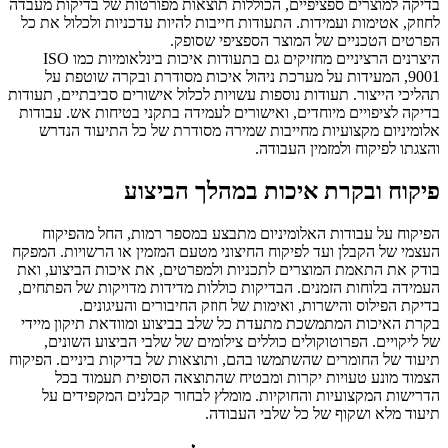
בדיקה למוצרים ספציפיים, הכוללות תוצאות מפורטות של בדיקות מעבדה
לחוזק, אטימות ועמידות. התעודות חייבות להיות עדכניות ולכלול את כל
הפרטים הטכניים של המוצר הספציפי שסופק.
היצרנים הרציניים מחזיקים גם בתעודות איכות בינלאומיות כמו ISO
9001, המעידות על מערכת ניהול איכות מסודרת ובקרה שוטפת על
תהליכי הייצור. תעודות נוספות עשויות לכלול אישורים סביבתיים, תעודות
בדיקה לציפויים מיוחדים, ואישורים לעמידה בתקני בטיחות אש. עבודות
אלומיניום מקצועיות מחייבות שמירה מסודרת של כל התיעוד הנדרש
והצגתו לפיקוח ולמזמין העבודה.
פיקוח ובקרת איכות במהלך הביצוע
הפיקוח על עבודות האלומיניום מתבצע במספר רמות, החל מהפיקוח
העצמי של הקבלן ועד לפיקוח החיצוני מטעם המזמין או הרשויות. המפקח
בודק את התאמת המוצרים לתכניות ולמפרטים, את איכות הביצוע, ואת
העמידה בלוחות הזמנים. הבדיקות כוללות מדידות מדויקות של הפתחים,
בדיקת הפילוס והישרות, ואימות של חוזק החיבורים והעיגונים.
בקרת האיכות המתמשכת מתעדת כל שלב בביצוע ומוודאת תיקון מיידי
של ליקויים. הפרוטוקולים כוללים צילומים של שלבי הביצוע השונים,
תיעוד של החומרים שהשתמשו בהם, ותוצאות של בדיקות ביניים. הפיקוח
הצמוד מונע טעויות יקרות ומבטיח שהתוצאה הסופית תעמוד בכל
הדרישות המקצועיות והחוקיות. מומלץ לבחור קבלנים המקפידים על
תיעוד מלא ושקוף של כל שלבי העבודה.