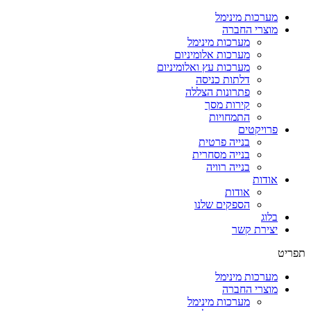
דלג
מערכות מינימל
לתוכן
מוצרי החברה
מערכות מינימל
מערכות אלומיניום
מערכות עץ ואלומיניום
דלתות כניסה
פתרונות הצללה
קירות מסך
התמחויות
פרויקטים
בנייה פרטית
בנייה מסחרית
בנייה רוויה
אודות
אודות
הספקים שלנו
בלוג
יצירת קשר
תפריט
מערכות מינימל
מוצרי החברה
מערכות מינימל