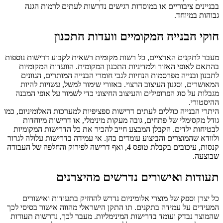
בבניינים ציבוריים או במוסדות רגישים נדרשות לעתים לרמות הגנה
גבוהות במיוחד.
חוקי הבנייה המקומיים וועדות התכנון
מעבר לתקנים הארציים, כל רשות מקומית רשאית לקבוע דרישות נוספות
בהתאם לאופי האזור ולמדיניות התכנון המקומית. הוועדות המקומיות
לתכנון ובנייה מפרסמות הנחיות לגבי חומרי הבנייה המותרים, הגוונים
המאושרים, וסגנון העיצוב הרצוי. באזורי שימור למשל, עשויות להיות
מגבלות על סוג הפרופילים והעיצוב החיצוני כדי לשמור על אופי המבנה
ההיסטורי.
היתרי הבנייה כוללים לעתים דרישות ספציפיות למערכות האלומיניום, כמו
גודל מקסימלי של פתחים, גובה מעקות מינימלי, או דרישות מיוחדות
לבטיחות ילדים. הקבלן המבצע חייב להכיר את כל הדרישות המקומיות
ולוודא שהמוצרים והביצוע עומדים בהן. אי עמידה בדרישות עלולה לגרור
קנסות, עיכובים בקבלת טופס 4, ואף דרישה לפירוק והחלפה של העבודה
שבוצעה.
תעודות ואישורים נדרשים מהיצרנים
כל יצרן וספק של מוצרי אלומיניום נדרש להחזיק בתעודות ואישורים
המעידים על עמידה בתקנים. תו התקן הישראלי מהווה אישור בסיסי לכך
שהמוצר נבדק ועומד בדרישות המינימליות. מעבר לכך, נדרשות תעודות