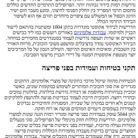
נדרשות רמות בידוד גבוהות יותר. הפרופילים התרמיים החדשים כוללים
מחסום תרמי המפריד בין החלק הפנימי לחיצוני, ומונע מעבר חום ישיר.
הזיגוג הכפול או המשולש עם ציפויים מיוחדים תורם אף הוא לשיפור
הבידוד התרמי הכולל.
הדרישות לבידוד אקוסטי מוגדרות בתקן 1004 ומשתנות בהתאם לייעוד
הבניין ולמיקומו.
עבודות אלומיניום
באזורים רועשים כמו ליד כבישים
ראשיים או שדות תעופה נדרשות לעמוד בסטנדרטים מחמירים במיוחד.
הבידוד האקוסטי נמדד בדציבלים ומושפע מעובי הזכוכית, מרווח האוויר
בין השכבות, ומאיכות האיטום ההיקפי. השילוב הנכון של כל המרכיבים
יוצר מעטפת אקוסטית המגנה על דיירי הבניין מרעשי הסביבה.
תקני בטיחות ועמידות בפני פריצה
הבטיחות מהווה שיקול מרכזי בתקינה של מוצרי אלומיניום. התקנים
מגדירים את סוגי הזכוכית המותרים לשימוש במקומות שונים, כאשר
זכוכית בטיחותית מחוסמת או רבודה נדרשת בדלתות, בחלונות נמוכים
ובחדרי רחצה. הזכוכית חייבת לעמוד בבדיקות פגיעה ולהתנפץ לחלקיקים
קטנים ולא חדים במקרה של שבירה. המסגרות והחיבורים נבדקים
לעמידות בעומסים דינמיים המדמים פגיעה או רוח חזקה.
תקן 5044 עוסק בעמידות בפני פריצה ומגדיר רמות הגנה שונות למוצרי
אלומיניום. הדרישות כוללות חוזק מינימלי של הפרופילים, סוגי מנעולים
ונקודות נעילה מרובות, ועמידות בפני ניסיונות פריצה בכלים שונים.
המוצרים עוברים בדיקות מעבדה מחמירות הכוללות ניסיונות פריצה
מדומים, ורק אלה שעומדים בדרישות מקבלים אישור. עבודות אלומיניום