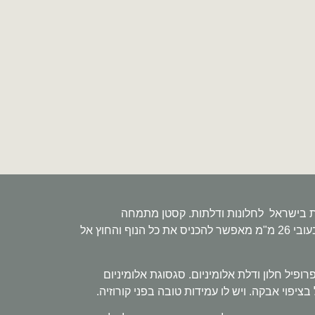
ות בישראל לחלונות ודלתות. קסטן מתמחה
ודלתות אלומיניום מפרופילי מינימל בעלי יכולת סופר טרמית לחסכון אנרגטי. הפרופיל המינימלי בעובי 26 מ"מ מאפשר להכניס את כל הנוף והחוץ אל
גת הנפוץ ביותר לייצור פרופיל חלון ודלת אלומיניום. סגסוגת אלומיניום