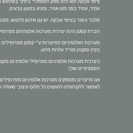
ציפוי אבקה הוא ללא ספק הפופולרי ביותר בשימוש בד
עמיד, עמיד בפני מזג אוויר, ומגיע במגוון צבעים.
מלבד גימור בציפוי אבקה, יש גם אילגון (ליטוש, מוברש), PVDF וציפוי אלקטרו
חברת קסטן הינה יצרנית מערכות אלומיניום מפרופיל
מערכות האלומיניום המיוצרות ע"י קסטן מפרופילים
בקיץ ומקטין מוריד עלויות מיזוג.
כיצרנית מערכות אלומיניום מפרופילי אלומיניום מק
הספציפיים שלך.
אנו מייצרים ומספקים מערכות אלומיניום מפרופילים הע
לאפשר ללקוחותינו להגשים כל חלום עיצובי שעולה ע