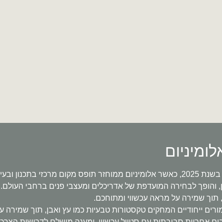
ומיניום
עולם העיצוב הביתי עובר טרנספורמציה משמעותית בשנת 2025, כאשר אלומיניום ממוחזר תופ
, והופך לבחירה המועדפת של אדריכלים ומעצבי פנים ברחבי העולם. ה
 תוך שמירה על מראה עכשווי ומתוחכם.
ם ייחודיים המחקים טקסטורות טבעיות כמו עץ ואבן, תוך שמירה על כ
 אחריות סביבתית עם סטייל עכשווי, ומענה מושלם לדרישות הצרכני