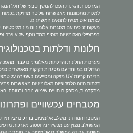
המרפסות והגינות הפכו להמשך טבעי של חלל המגורי
למלות מתכווננות מאפשרות שליטה מדויקת בכמות הא
עצמם אוטומטית לתנאים המשתנים.
בפרופילי האלומיניום מוסיף ממד נוסף של אווירה ופ
חלונות ודלתות בטכנולוג
מערכות החלונות והדלתות מאלומיניום עברו מהפכה ט
הגדולים במיוחד עם מסגרות דקיקות מאפשרים כניסת
חדירת קרינת UV מזיקה ומסייעים בשמירה על טמפרטורה נוחה בבית.
דלתות הזזה טלסקופיות מאלומיניום מאפשרות פתיחה
מתקדמות, מספקים חוויית שימוש נוחה ובטוחה. הא
מטבחים עכשוויים ופתרונו
המטבח המודרני משלב אלומיניום בדרכים יצירתיות ומ
המשתלב מצוין עם מכשירי נירוסטה. מערכות מדפים 
משטחי עבודה המשלבים אלומיניום עם חומרים אחרים