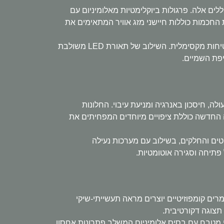
ים אלה. פרגולות ביוקלימטיות מאלומיניום עם
החכמות כוללות חיישני מזג אוויר המתאימים את
מעקות זכוכית עם מסגרות אלומיניום מינימליסטיות יוצרים תחושה של המשכיות וזרימה בין הפנים לחוץ, תוך שמירה על בטיחות מקסימלית. השילוב של תאורת LED משולבת
יפת השמיים.
, חיסכון באנרגיה ומניעת עיבוי. החלונות
 החדשה כוללת ציפויים מיוחדים המפחיתים את
טים והחלקים, בשילוב עם מערכות נעילה
תיחה וסגירה אוטומטיות.
רים קומפוזיטיים יוצרים מראה תעשייתי-שיקי
תצוגה דקורטיבית.
י מטבח עם בסיס אלומיניום המשלב פתרונות אחסון