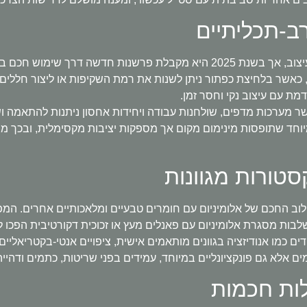
רב-תכליתיים
המגמה המינימליסטית ממשיכה להוביל את עולם העיצוב, אך בשנת 2025 היא מקבלת פ
אשר בלחיצת כפתור ניתן לשנות את רמת השקיפות או ליצור חללים 
ת עם עיצוב נקי וחסר זמן.
אשר מערכות מדפים, שולחנות עבודה ויחידות אחסון ניתנות להתאמה 
מיוחד שתופסות מינימום מקום אך מספקות יציבות מקסימלית, ובכך 
סטורות מגוונות
 הבולטים ביותר בשנת 2025 הוא השילוב החכם של אלומיניום עם חומרים טבעיים ומלאכותי
משלבות מסגרת אלומיניום עם פאנלים מעץ או זכוכית דקורטיבית הפכו
ם כמו אנודיזציה בגוונים מותאמים אישית, ציפויים אנטי-בקטריאליים
ם אלא גם פונקציונליים במיוחד, עמידים בפני שריטות, כתמים ודהיי
לות חכמות