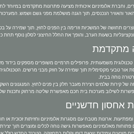
ם, וחברת אלומיניום איכותית מציעה פתרונות מתקדמים במיוחד לחלל
ור והאוויר הנכנסים, תוך הגנה מושלמת מפני גשם ושמש. המערכות 
ונקציונליות בשעות הערב, והופך את החלל החיצוני לסלון נוסף תחת כ
יה מתקדמת
כנולוגית משמעותית. פרופילים תרמיים משופרים מספקים בידוד מעולה
 אור טבעי מקסימלית תוך שמירה על חוזק מבני מרשים. הטכנולוגיה
 של קירות שלמים ויצירת מעבר חלק בין פנים לחוץ. המנגנונים השק
פשרות לשילוב מערכות בית חכם מאפשרת שליטה מרחוק ותכנות של פ
ת אחסון חדשניים
פתיעות. ארונות מטבח עם מסגרות אלומיניום וחזיתות זכוכית או חומ
פתוחות מאלומיניום מאפשרות גישה נוחה לכלים ומוצרים תוך יצירת 
 מציעים עמידות יוצאת דופן וקלות בתחזוקה. הטרנד החדש כולל א